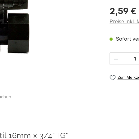
2,59 €
Preise inkl.
Sofort ver
Produkt 
Zum Merkze
ichen
il 16mm x 3/4'' IG"