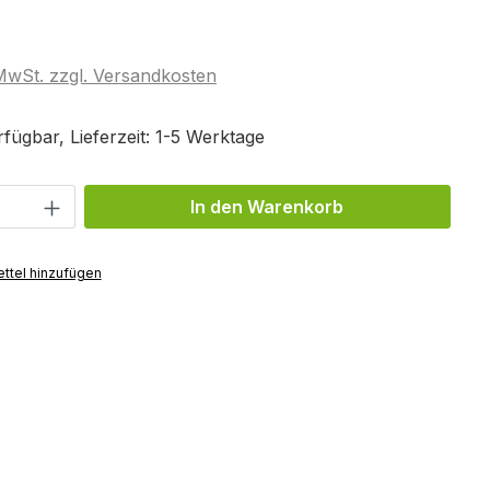
 MwSt. zzgl. Versandkosten
fügbar, Lieferzeit: 1-5 Werktage
Anzahl: Gib den gewünschten Wert ein 
In den Warenkorb
ttel hinzufügen