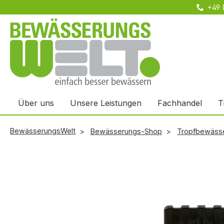
+49 
m Hauptinhalt springen
Zur Suche springen
Zur Hauptnavigation springen
Über uns
Unsere Leistungen
Fachhandel
T
BewässerungsWelt
Bewässerungs-Shop
Tropfbewäss
Bildergalerie überspringen