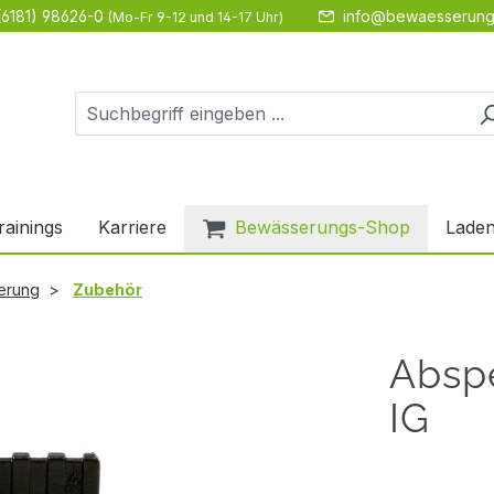
(6181) 98626-0
info@bewaesserung
(Mo-Fr 9-12 und 14-17 Uhr)
rainings
Karriere
Bewässerungs-Shop
Laden
erung
Zubehör
Abspe
IG