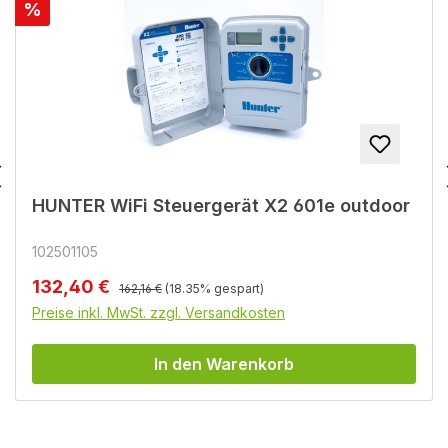
Rabatt
%
HUNTER WiFi Steuergerät X2 601e outdoor
102501105
Regulärer Preis:
Verkaufspreis:
132,40 €
162,16 €
(18.35% gespart)
Preise inkl. MwSt. zzgl. Versandkosten
In den Warenkorb