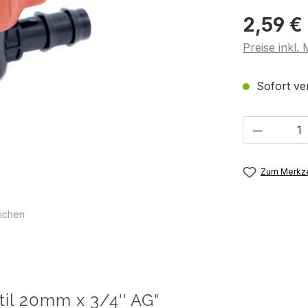
2,59 €
Preise inkl.
Sofort ver
Produkt 
Zum Merkze
ichen
il 20mm x 3/4'' AG"