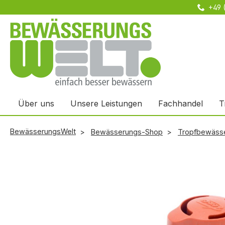
+49 
m Hauptinhalt springen
Zur Suche springen
Zur Hauptnavigation springen
Über uns
Unsere Leistungen
Fachhandel
T
BewässerungsWelt
Bewässerungs-Shop
Tropfbewäss
Bildergalerie überspringen