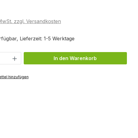
 MwSt. zzgl. Versandkosten
fügbar, Lieferzeit: 1-5 Werktage
Anzahl: Gib den gewünschten Wert ein 
In den Warenkorb
ttel hinzufügen