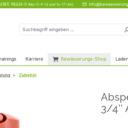
(6181) 98626-0
info@bewaesserung
(Mo-Fr 9-12 und 14-17 Uhr)
rainings
Karriere
Bewässerungs-Shop
Laden
erung
Zubehör
Absp
3/4''