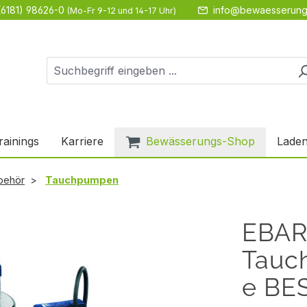
(6181) 98626-0
info@bewaesserung
(Mo-Fr 9-12 und 14-17 Uhr)
rainings
Karriere
Bewässerungs-Shop
Laden
behör
Tauchpumpen
EBA
Tauc
e BE