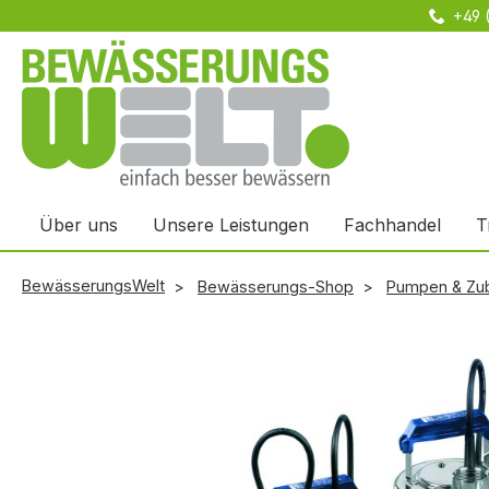
+49 
m Hauptinhalt springen
Zur Suche springen
Zur Hauptnavigation springen
Über uns
Unsere Leistungen
Fachhandel
T
BewässerungsWelt
Bewässerungs-Shop
Pumpen & Zu
Bildergalerie überspringen