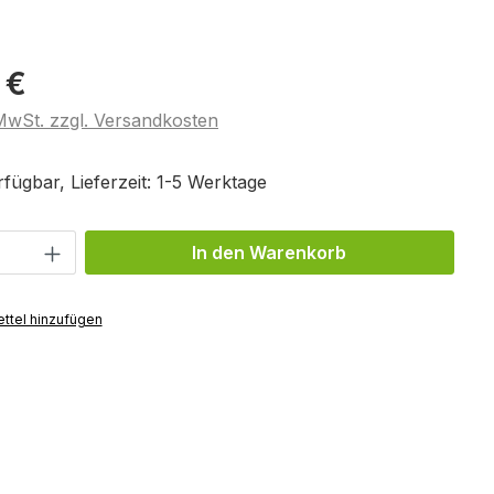
 €
 MwSt. zzgl. Versandkosten
fügbar, Lieferzeit: 1-5 Werktage
Anzahl: Gib den gewünschten Wert ein 
In den Warenkorb
ttel hinzufügen