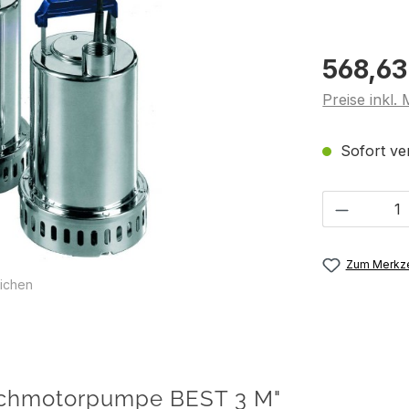
568,63
Preise inkl.
Sofort ver
Produkt 
Zum Merkze
ichen
uchmotorpumpe BEST 3 M"