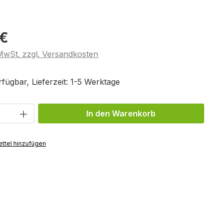
 €
 MwSt. zzgl. Versandkosten
fügbar, Lieferzeit: 1-5 Werktage
Anzahl: Gib den gewünschten Wert ein 
In den Warenkorb
ttel hinzufügen