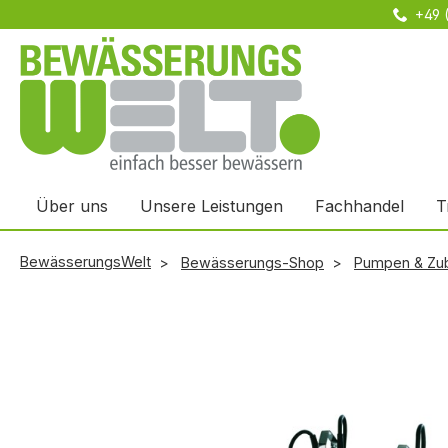
+49 
m Hauptinhalt springen
Zur Suche springen
Zur Hauptnavigation springen
Über uns
Unsere Leistungen
Fachhandel
T
BewässerungsWelt
Bewässerungs-Shop
Pumpen & Zu
Bildergalerie überspringen