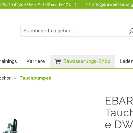
(6181) 98626-0
info@bewaesserung
(Mo-Fr 9-12 und 14-17 Uhr)
rainings
Karriere
Bewässerungs-Shop
Laden
behör
Tauchpumpen
EBA
Tauc
e DW