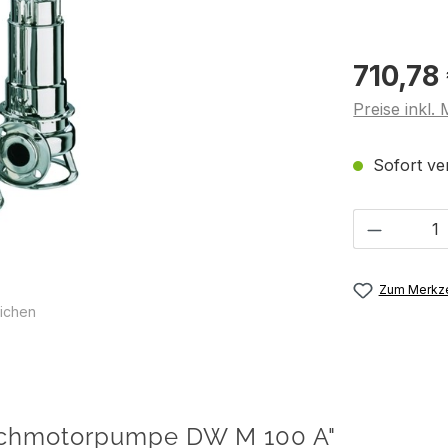
710,78
Preise inkl.
Sofort ver
Produkt 
Zum Merkze
ichen
uchmotorpumpe DW M 100 A"