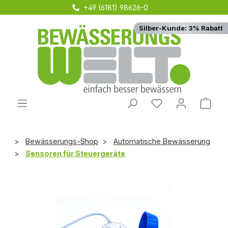
+49 (6181) 98626-0
Zum Hauptinhalt springen
Silber-Kunde: 3% Rabatt
Du hast 0 Produ
Ware
Bewässerungs-Shop
Automatische Bewässerung
Sensoren für Steuergeräte
Bildergalerie überspringen