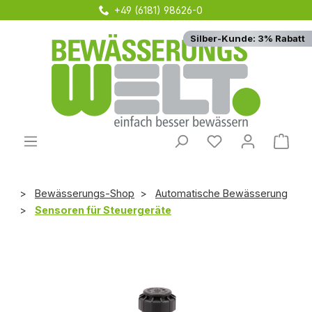
+49 (6181) 98626-0
Zum Hauptinhalt springen
Silber-Kunde: 3% Rabatt
Du hast 0 Produ
Ware
Bewässerungs-Shop
Automatische Bewässerung
Sensoren für Steuergeräte
Bildergalerie überspringen