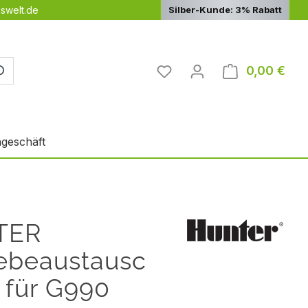
swelt.de
Silber-Kunde: 3% Rabatt
Du hast 0 Produkte auf 
0,00 €
Ware
geschäft
TER
iebeaustausc
 für G990