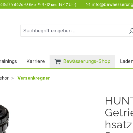
(6181) 98626-0
info@bewaesserung
(Mo-Fr 9-12 und 14-17 Uhr)
rainings
Karriere
Bewässerungs-Shop
Laden
ehör
Versenkregner
HUN
Getr
hsatz