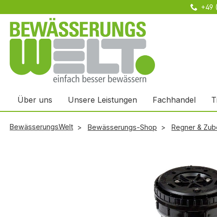
+49 
m Hauptinhalt springen
Zur Suche springen
Zur Hauptnavigation springen
Über uns
Unsere Leistungen
Fachhandel
T
BewässerungsWelt
Bewässerungs-Shop
Regner & Zub
Bildergalerie überspringen