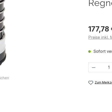
Regn
177,78
Preise inkl.
Sofort ver
Produkt 
ichen
Zum Merkze