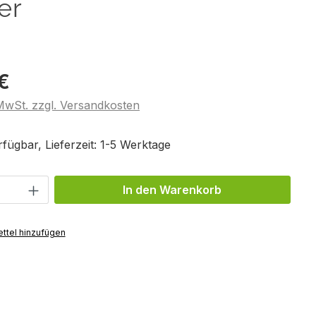
er
 €
 MwSt. zzgl. Versandkosten
fügbar, Lieferzeit: 1-5 Werktage
Anzahl: Gib den gewünschten Wert ein 
In den Warenkorb
ttel hinzufügen