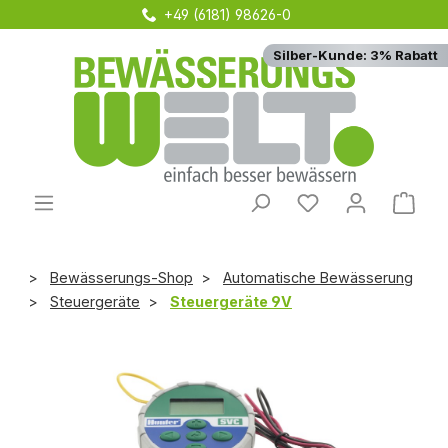
+49 (6181) 98626-0
Zum Hauptinhalt springen
Silber-Kunde: 3% Rabatt
Du hast 0 Produ
Ware
Bewässerungs-Shop
Automatische Bewässerung
Steuergeräte
Steuergeräte 9V
Bildergalerie überspringen