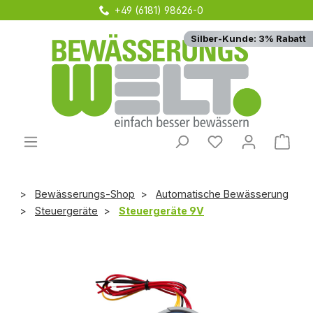
+49 (6181) 98626-0
Zum Hauptinhalt springen
Silber-Kunde: 3% Rabatt
Du hast 0 Produ
Ware
Bewässerungs-Shop
Automatische Bewässerung
Steuergeräte
Steuergeräte 9V
Bildergalerie überspringen