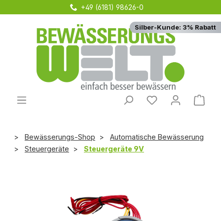
+49 (6181) 98626-0
Zum Hauptinhalt springen
Silber-Kunde: 3% Rabatt
Du hast 0 Produ
Ware
Bewässerungs-Shop
Automatische Bewässerung
Steuergeräte
Steuergeräte 9V
Bildergalerie überspringen