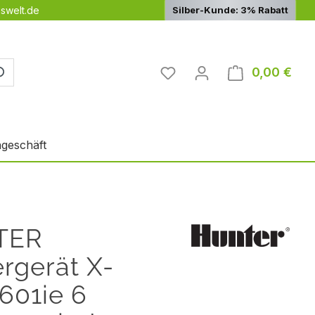
swelt.de
Silber-Kunde: 3% Rabatt
Du hast 0 Produkte auf 
0,00 €
Ware
geschäft
TER
rgerät X-
601ie 6