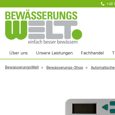
+49 
m Hauptinhalt springen
Zur Suche springen
Zur Hauptnavigation springen
Über uns
Unsere Leistungen
Fachhandel
T
BewässerungsWelt
Bewässerungs-Shop
Automatisch
Bildergalerie überspringen