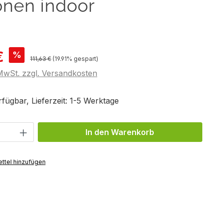
onen indoor
€
%
Regulärer Preis:
111,63 €
(19.91% gespart)
 MwSt. zzgl. Versandkosten
fügbar, Lieferzeit: 1-5 Werktage
Anzahl: Gib den gewünschten Wert ein 
In den Warenkorb
ttel hinzufügen