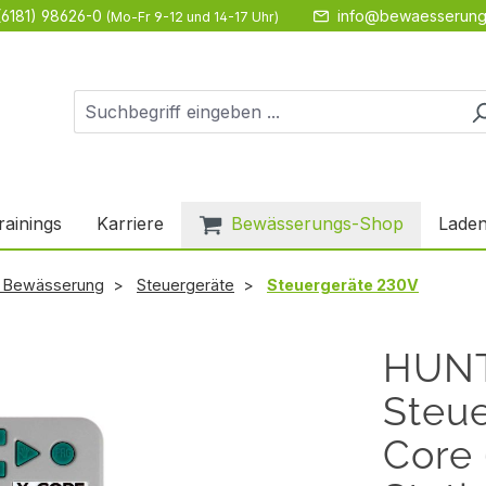
(6181) 98626-0
info@bewaesserung
(Mo-Fr 9-12 und 14-17 Uhr)
rainings
Karriere
Bewässerungs-Shop
Laden
e Bewässerung
Steuergeräte
Steuergeräte 230V
HUN
Steue
Core 