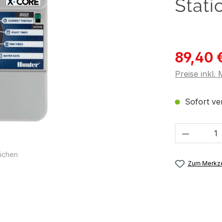
Stati
89,40 
Preise inkl.
Sofort ver
Produkt 
ichen
Zum Merkze