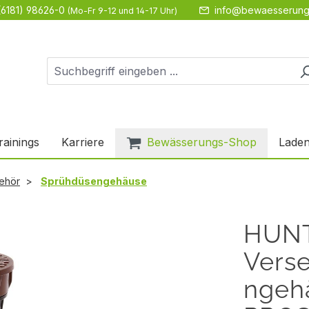
(6181) 98626-0
info@bewaesserung
(Mo-Fr 9-12 und 14-17 Uhr)
rainings
Karriere
Bewässerungs-Shop
Laden
ehör
Sprühdüsengehäuse
HUN
Vers
ngeh