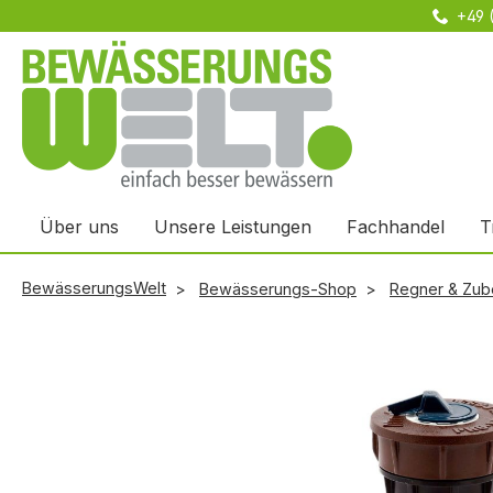
+49 
m Hauptinhalt springen
Zur Suche springen
Zur Hauptnavigation springen
Über uns
Unsere Leistungen
Fachhandel
T
BewässerungsWelt
Bewässerungs-Shop
Regner & Zub
Bildergalerie überspringen