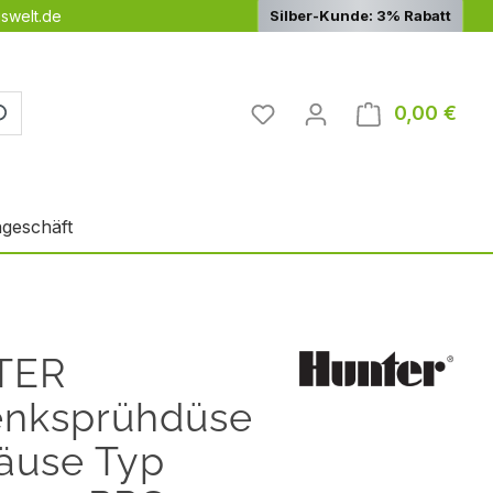
swelt.de
Silber-Kunde: 3% Rabatt
Du hast 0 Produkte auf 
0,00 €
Ware
geschäft
TER
enksprühdüse
äuse Typ