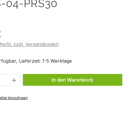
-04-PRS30
€
 MwSt. zzgl. Versandkosten
fügbar, Lieferzeit: 1-5 Werktage
Anzahl: Gib den gewünschten Wert ein 
In den Warenkorb
ttel hinzufügen