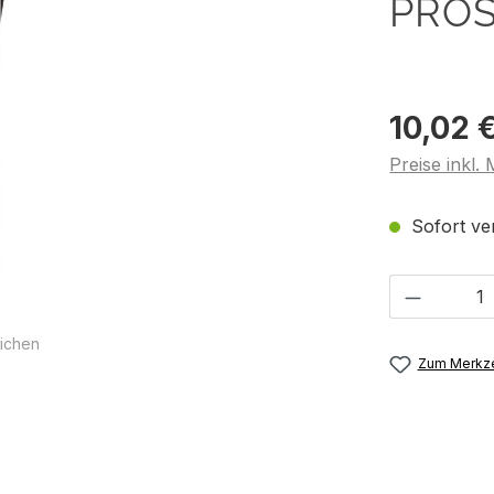
PROS
10,02 
Preise inkl.
Sofort ver
Produkt 
ichen
Zum Merkze