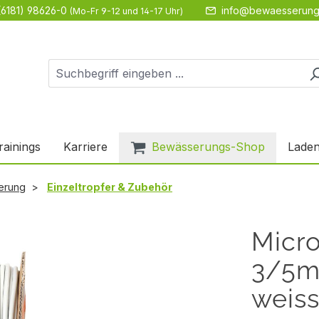
(6181) 98626-0
info@bewaesserung
(Mo-Fr 9-12 und 14-17 Uhr)
rainings
Karriere
Bewässerungs-Shop
Laden
erung
Einzeltropfer & Zubehör
Micr
3/5m
weis