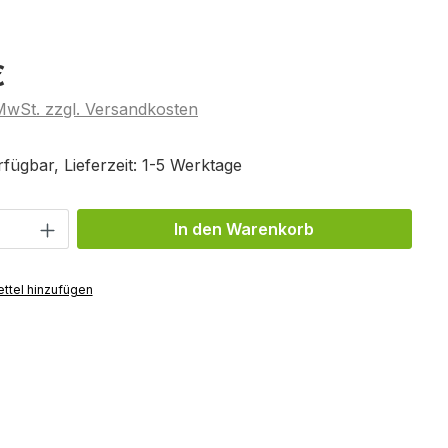
€
 MwSt. zzgl. Versandkosten
fügbar, Lieferzeit: 1-5 Werktage
Anzahl: Gib den gewünschten Wert ein 
In den Warenkorb
ttel hinzufügen