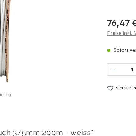
76,47 
Preise inkl.
Sofort ver
Produkt 
Zum Merkze
ichen
auch 3/5mm 200m - weiss"