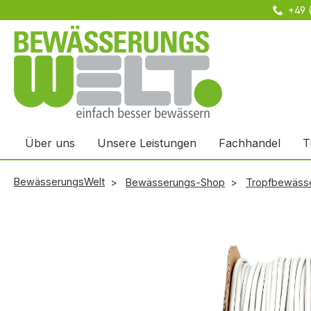
+49 
m Hauptinhalt springen
Zur Suche springen
Zur Hauptnavigation springen
Über uns
Unsere Leistungen
Fachhandel
T
BewässerungsWelt
Bewässerungs-Shop
Tropfbewäss
Bildergalerie überspringen