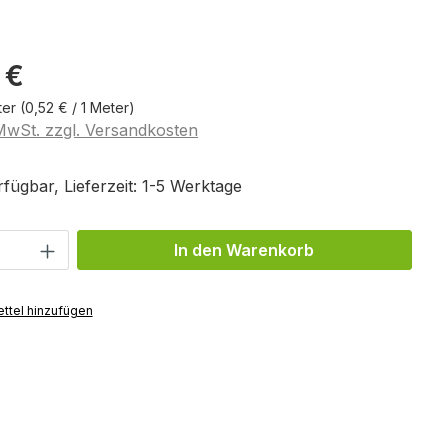
 €
ter
(0,52 € / 1 Meter)
 MwSt. zzgl. Versandkosten
fügbar, Lieferzeit: 1-5 Werktage
Anzahl: Gib den gewünschten Wert ein 
In den Warenkorb
ttel hinzufügen