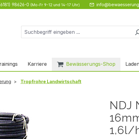
(6181) 98626-0
info@bewaesserung
(Mo-Fr 9-12 und 14-17 Uhr)
rainings
Karriere
Bewässerungs-Shop
Laden
erung
Tropfrohre Landwirtschaft
NDJ 
16m
1,6l