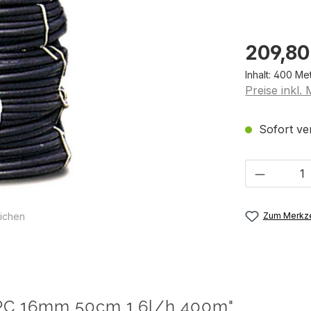
209,80
Inhalt:
400 Me
Preise inkl.
Sofort ver
Produkt 
ichen
Zum Merkze
 PC 16mm 50cm 1,6l/h 400m"