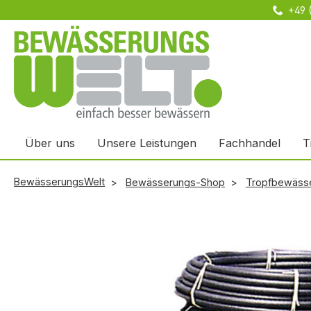
+49 
m Hauptinhalt springen
Zur Suche springen
Zur Hauptnavigation springen
Über uns
Unsere Leistungen
Fachhandel
T
BewässerungsWelt
Bewässerungs-Shop
Tropfbewäss
Bildergalerie überspringen