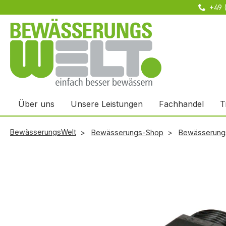
+49 
m Hauptinhalt springen
Zur Suche springen
Zur Hauptnavigation springen
Über uns
Unsere Leistungen
Fachhandel
T
BewässerungsWelt
Bewässerungs-Shop
Bewässerung
Bildergalerie überspringen