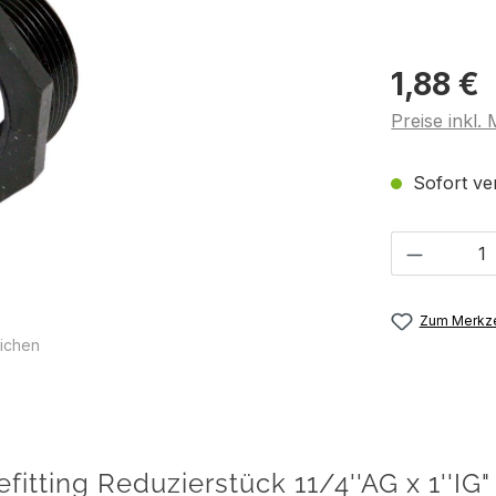
1,88 €
Preise inkl.
Sofort ver
Produkt 
Zum Merkze
ichen
tting Reduzierstück 11/4''AG x 1''IG"