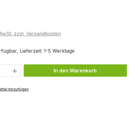
 MwSt. zzgl. Versandkosten
fügbar, Lieferzeit: 1-5 Werktage
Anzahl: Gib den gewünschten Wert ein 
In den Warenkorb
ttel hinzufügen