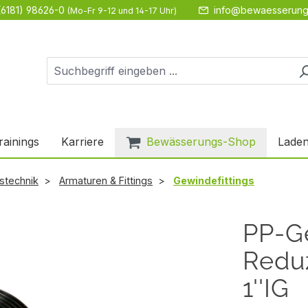
(6181) 98626-0
info@bewaesserung
(Mo-Fr 9-12 und 14-17 Uhr)
rainings
Karriere
Bewässerungs-Shop
Laden
stechnik
Armaturen & Fittings
Gewindefittings
PP-Ge
Reduz
1''IG