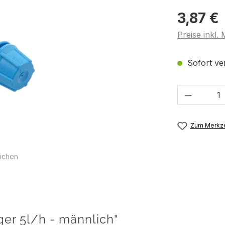
3,87 €
Preise inkl.
Sofort ver
Produkt 
Zum Merkze
ichen
ger 5l/h - männlich"