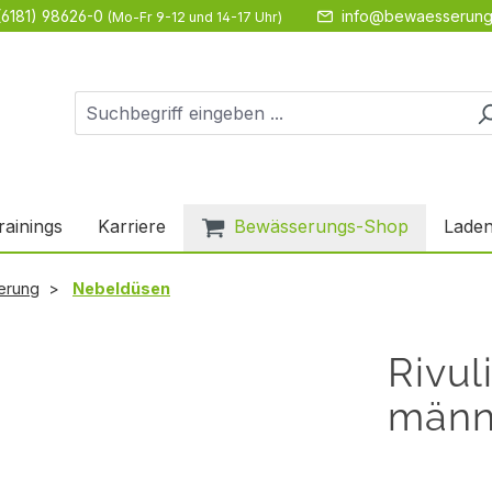
(6181) 98626-0
info@bewaesserung
(Mo-Fr 9-12 und 14-17 Uhr)
rainings
Karriere
Bewässerungs-Shop
Laden
erung
Nebeldüsen
Rivul
männ