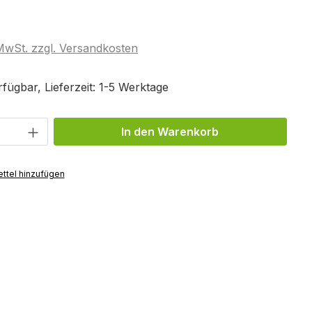
 MwSt. zzgl. Versandkosten
fügbar, Lieferzeit: 1-5 Werktage
Anzahl: Gib den gewünschten Wert ein 
In den Warenkorb
ttel hinzufügen