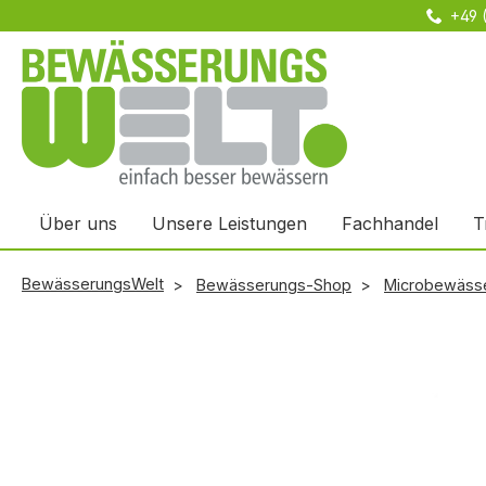
+49 
m Hauptinhalt springen
Zur Suche springen
Zur Hauptnavigation springen
Über uns
Unsere Leistungen
Fachhandel
T
BewässerungsWelt
Bewässerungs-Shop
Microbewäss
Bildergalerie überspringen