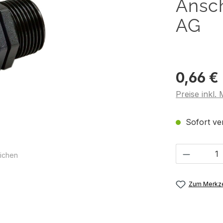
Ansc
AG
0,66 €
Preise inkl.
Sofort ver
Produkt 
ichen
Zum Merkze