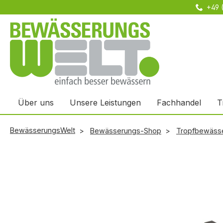
+49 
m Hauptinhalt springen
Zur Suche springen
Zur Hauptnavigation springen
Über uns
Unsere Leistungen
Fachhandel
T
BewässerungsWelt
Bewässerungs-Shop
Tropfbewäss
Bildergalerie überspringen