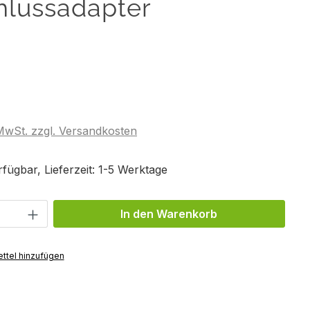
hlussadapter
 MwSt. zzgl. Versandkosten
fügbar, Lieferzeit: 1-5 Werktage
Anzahl: Gib den gewünschten Wert ein 
In den Warenkorb
ttel hinzufügen