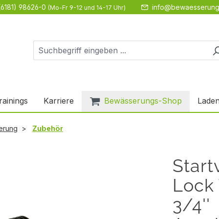
(6181) 98626-0
info@bewaesserung
(Mo-Fr 9-12 und 14-17 Uhr)
rainings
Karriere
Bewässerungs-Shop
Laden
erung
Zubehör
Start
Lock 
3/4''