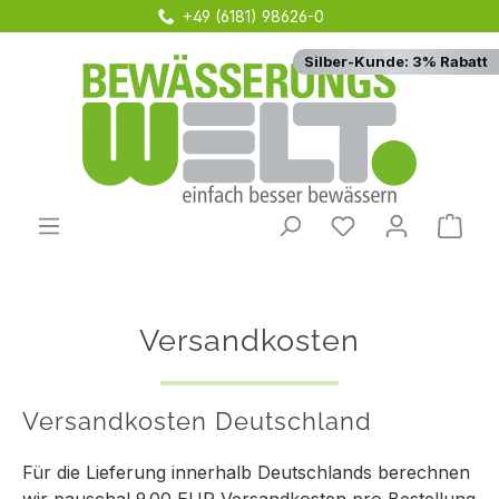
+49 (6181) 98626-0
Zum Hauptinhalt springen
Silber-Kunde: 3% Rabatt
Du hast 0 Produ
Ware
Versandkosten
Versandkosten Deutschland
Für die Lieferung innerhalb Deutschlands berechnen
wir pauschal 9,00 EUR Versandkosten pro Bestellung