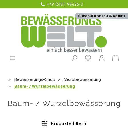
+49 (6181) 98626-0
Zum Hauptinhalt springen
Silber-Kunde: 3% Rabatt
Du hast 0 Produ
Ware
Bewässerungs-Shop
Microbewässerung
Baum- / Wurzelbewässerung
Baum- / Wurzelbewässerung
Produkte filtern