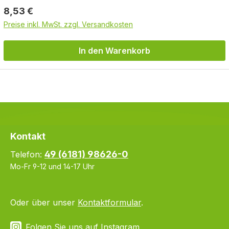
Regulärer Preis:
8,53 €
Preise inkl. MwSt. zzgl. Versandkosten
In den Warenkorb
Kontakt
49 (6181) 98626-0
Telefon:
Mo-Fr 9-12 und 14-17 Uhr
Oder über unser
Kontaktformular
.
Folgen Sie uns auf Instagram