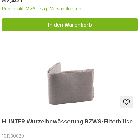
Regulärer Preis:
62,40 €
Preise inkl. MwSt. zzgl. Versandkosten
In den Warenkorb
HUNTER Wurzelbewässerung RZWS-Filterhülse
101330020