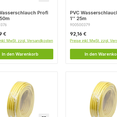
asserschlauch Profi
PVC Wasserschlauch
 50m
1'' 25m
0376
900500379
rer Preis:
Regulärer Preis:
9 €
92,16 €
inkl. MwSt. zzgl. Versandkosten
Preise inkl. MwSt. zzgl. Ve
In den Warenkorb
In den Warenko