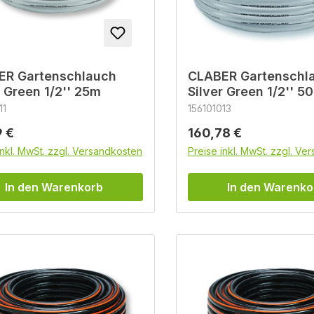
ER Gartenschlauch
CLABER Gartenschl
r Green 1/2'' 25m
Silver Green 1/2'' 5
11
156101013
rer Preis:
Regulärer Preis:
 €
160,78 €
inkl. MwSt. zzgl. Versandkosten
Preise inkl. MwSt. zzgl. Ve
In den Warenkorb
In den Warenko