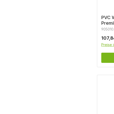
PVC 
Premi
905010.
Regulä
107,8
Preise 