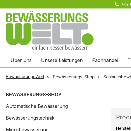
+49 
m Hauptinhalt springen
Zur Suche springen
Zur Hauptnavigation springen
Über uns
Unsere Leistungen
Fachhandel
T
BewässerungsWelt
Bewässerungs-Shop
Schlauchbew
BEWÄSSERUNGS-SHOP
Automatische Bewässerung
Produ
Bewässerungstechnik
Herstel
Microbewässerung