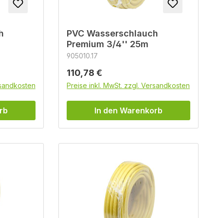
h
PVC Wasserschlauch
Premium 3/4'' 25m
905010.17
Regulärer Preis:
110,78 €
rsandkosten
Preise inkl. MwSt. zzgl. Versandkosten
rb
In den Warenkorb