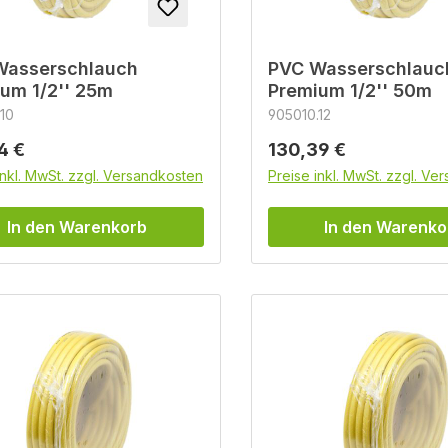
Wasserschlauch
PVC Wasserschlauc
um 1/2'' 25m
Premium 1/2'' 50m
10
905010.12
rer Preis:
Regulärer Preis:
4 €
130,39 €
inkl. MwSt. zzgl. Versandkosten
Preise inkl. MwSt. zzgl. Ve
In den Warenkorb
In den Warenko