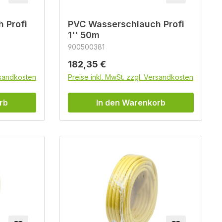
 Profi
PVC Wasserschlauch Profi
1'' 50m
900500381
Regulärer Preis:
182,35 €
rsandkosten
Preise inkl. MwSt. zzgl. Versandkosten
rb
In den Warenkorb