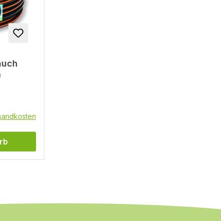
auch
m
rsandkosten
rb