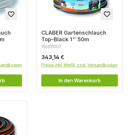
auch
CLABER Gartenschlauch
0m
Top-Black 1'' 50m
156101007
Regulärer Preis:
343,14 €
rsandkosten
Preise inkl. MwSt. zzgl. Versandkosten
rb
In den Warenkorb