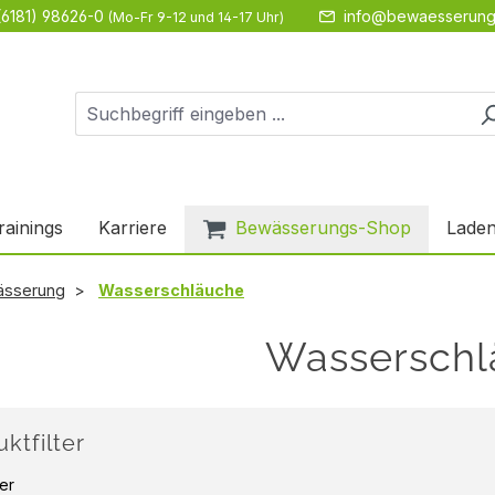
(6181) 98626-0
info@bewaesserung
(Mo-Fr 9-12 und 14-17 Uhr)
rainings
Karriere
Bewässerungs-Shop
Laden
ässerung
Wasserschläuche
Wasserschl
ktfilter
ler