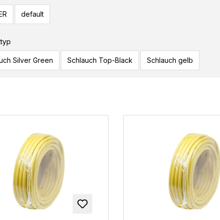
ER
default
ttyp
uch Silver Green
Schlauch Top-Black
Schlauch gelb