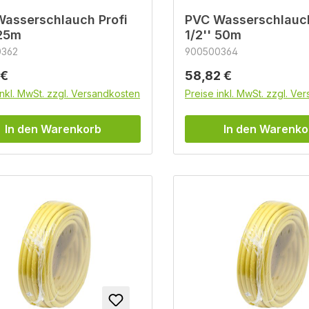
asserschlauch Profi
PVC Wasserschlauch
 25m
1/2'' 50m
0362
900500364
rer Preis:
Regulärer Preis:
 €
58,82 €
inkl. MwSt. zzgl. Versandkosten
Preise inkl. MwSt. zzgl. Ve
In den Warenkorb
In den Warenko