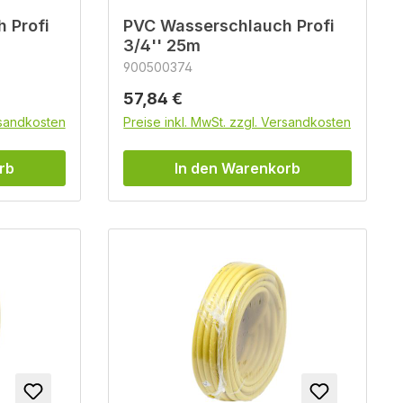
 Profi
PVC Wasserschlauch Profi
3/4'' 25m
900500374
Regulärer Preis:
57,84 €
rsandkosten
Preise inkl. MwSt. zzgl. Versandkosten
rb
In den Warenkorb