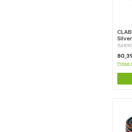
CLAB
Silve
1561010
Regulä
80,39
Preise 