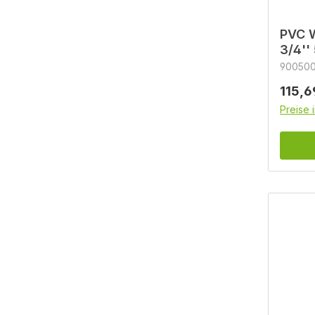
PVC W
3/4''
90050
Regulä
115,6
Preise 