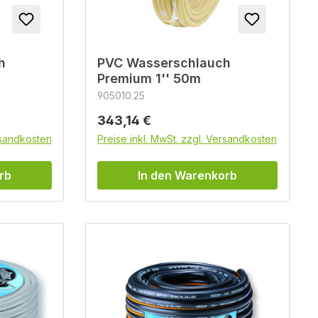
h
PVC Wasserschlauch
Premium 1'' 50m
905010.25
Regulärer Preis:
343,14 €
rsandkosten
Preise inkl. MwSt. zzgl. Versandkosten
rb
In den Warenkorb