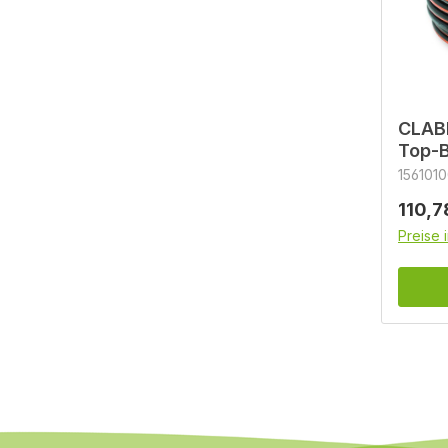
CLAB
Top-B
156101
Regulä
110,7
Preise 