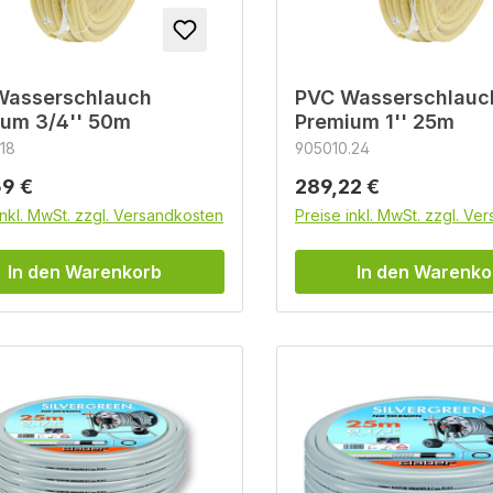
Wasserschlauch
PVC Wasserschlauc
um 3/4'' 50m
Premium 1'' 25m
18
905010.24
rer Preis:
Regulärer Preis:
9 €
289,22 €
inkl. MwSt. zzgl. Versandkosten
Preise inkl. MwSt. zzgl. Ve
In den Warenkorb
In den Warenko