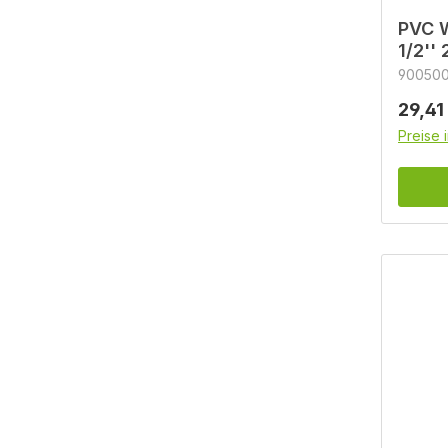
PVC W
1/2''
90050
Regulä
29,41
Preise 