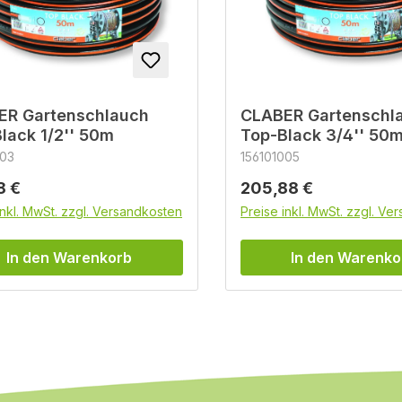
ER Gartenschlauch
CLABER Gartenschl
lack 1/2'' 50m
Top-Black 3/4'' 50
003
156101005
rer Preis:
Regulärer Preis:
8 €
205,88 €
inkl. MwSt. zzgl. Versandkosten
Preise inkl. MwSt. zzgl. Ve
In den Warenkorb
In den Warenko