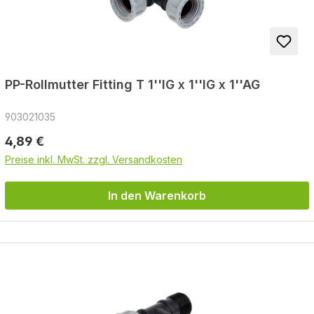
PP-Rollmutter Fitting T 1''IG x 1''IG x 1''AG
903021035
Regulärer Preis:
4,89 €
Preise inkl. MwSt. zzgl. Versandkosten
In den Warenkorb