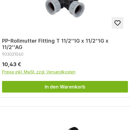
PP-Rollmutter Fitting T 11/2''IG x 11/2''IG x
11/2''AG
903021040
Regulärer Preis:
10,43 €
Preise inkl. MwSt. zzgl. Versandkosten
In den Warenkorb