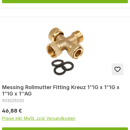
Messing Rollmutter Fitting Kreuz 1''IG x 1''IG x
1''IG x 1''AG
903029030
Regulärer Preis:
46,88 €
Preise inkl. MwSt. zzgl. Versandkosten