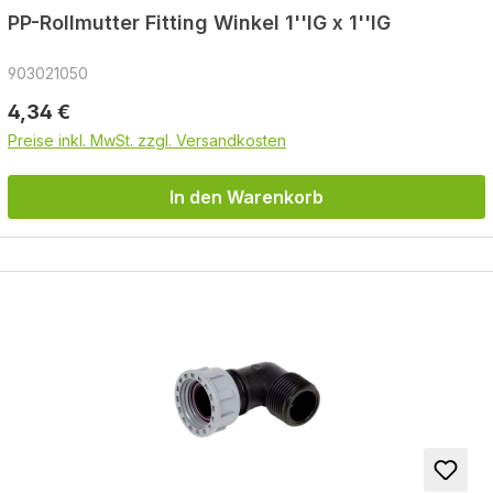
PP-Rollmutter Fitting Winkel 1''IG x 1''IG
903021050
Regulärer Preis:
4,34 €
Preise inkl. MwSt. zzgl. Versandkosten
In den Warenkorb