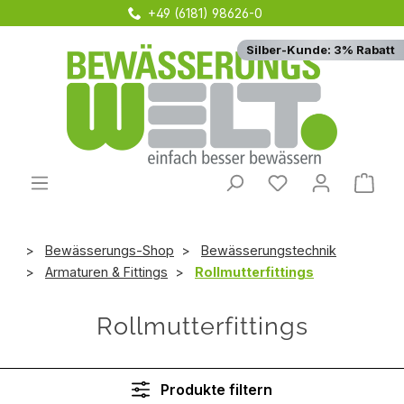
+49 (6181) 98626-0
Zum Hauptinhalt springen
Silber-Kunde: 3% Rabatt
Du hast 0 Produ
Ware
Bewässerungs-Shop
Bewässerungstechnik
Armaturen & Fittings
Rollmutterfittings
Rollmutterfittings
Produkte filtern