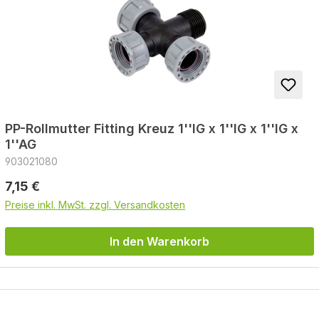
PP-Rollmutter Fitting Kreuz 1''IG x 1''IG x 1''IG x
1''AG
903021080
Regulärer Preis:
7,15 €
Preise inkl. MwSt. zzgl. Versandkosten
In den Warenkorb