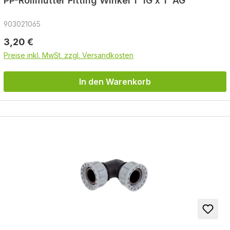
PP-Rollmutter Fitting Winkel 1''IG x 1''AG
903021065
Regulärer Preis:
3,20 €
Preise inkl. MwSt. zzgl. Versandkosten
In den Warenkorb