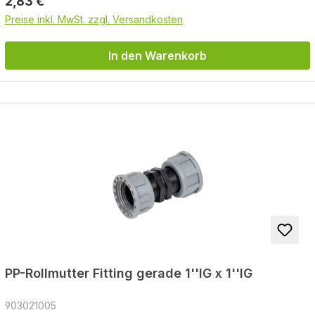
Regulärer Preis:
2,83 €
Preise inkl. MwSt. zzgl. Versandkosten
In den Warenkorb
PP-Rollmutter Fitting gerade 1''IG x 1''IG
903021005